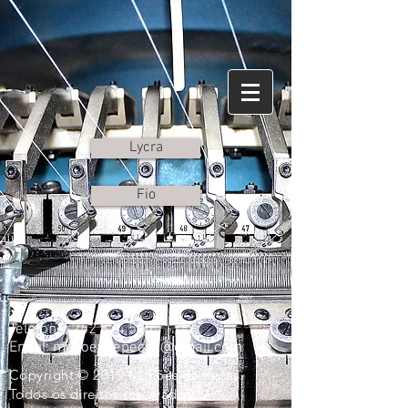
Lycra
Fio
Telefone:
252 874 525
Email:
milhoesdepecas@gmail.com
Copyright © 2019 Milhões de Peças.
Todos os direitos reservados.