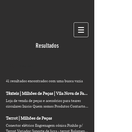
Resultados
41 resultados encontrados com uma busca vazia
Têxteis | Milhões de Peças | Vila Nova de Famalicão
Loja de venda de peças e acessórios para teares
circulares Inicio Quem somos Produtos Contactos
More Quem Somos Conheça a mecânica que nos
move. Sediada em Ruivães, Vila Nova de Famalicão,
Terrot | Milhões de Peças
a Milhões de Peças Acessórios Texteis Lda nasceu
Conector elétrico Engrenagem cónica Pinhão p/
das necessidades do mercado textil. O nosso foco
Terrot Variador Suporte de licra - terrot Rolamento